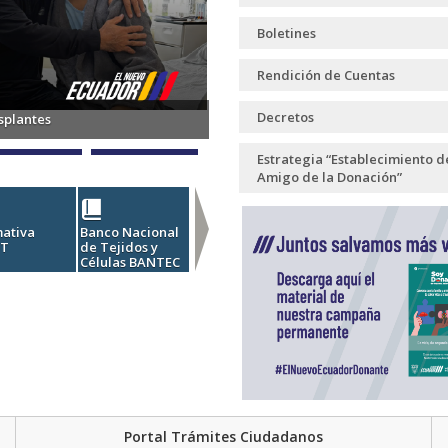
Boletines
Rendición de Cuentas
Decretos
asplantes
Estrategia “Establecimiento d
Amigo de la Donación”
ativa
Banco Nacional
Atención al
Capacitaciones
SIN
OT
de Tejidos y
Ciudadano
Aula Virtual
Células BANTEC
Portal Trámites Ciudadanos