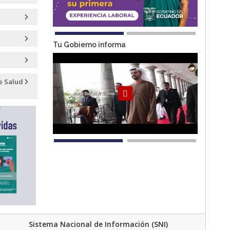
Tu Gobierno informa
e Salud
IDOT
Programas y
Bancos
Profesionales
Servicios
Extranjeros
Autorizados
Exportadores
Registrados
Sistema Nacional de Información (SNI)